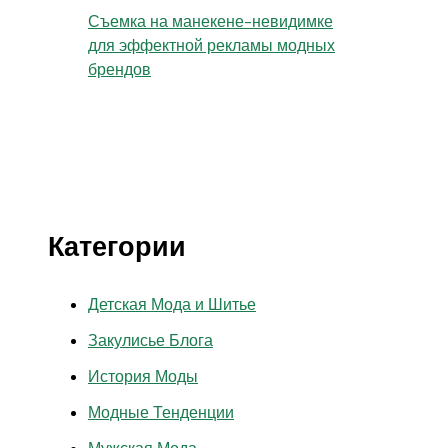
Съемка на манекене-невидимке
для эффектной рекламы модных
брендов
Категории
Детская Мода и Шитье
Закулисье Блога
История Моды
Модные Тенденции