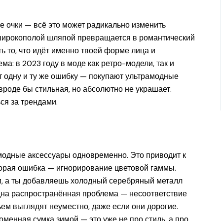
е очки — всё это может радикально изменить
с широкополой шляпой превращается в романтический
ь то, что идёт именно твоей форме лица и
ма: в 2023 году в моде как ретро-модели, так и
 одну и ту же ошибку — покупают ультрамодные
вроде бы стильная, но абсолютно не украшает.
ся за трендами.
модные аксессуары одновременно. Это приводит к
орая ошибка — игнорирование цветовой гаммы.
и, а ты добавляешь холодный серебряный металл
дна распространённая проблема — несоответствие
ьем выглядят неуместно, даже если они дорогие.
оменная сумка зимой — это уже не про стиль, а про