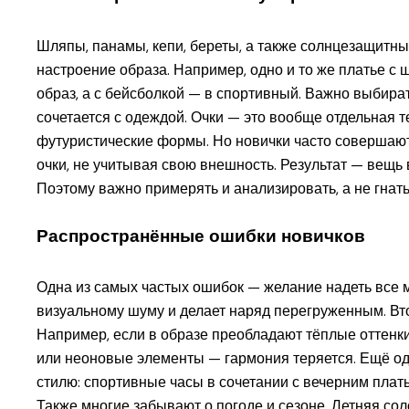
Шляпы, панамы, кепи, береты, а также солнцезащитны
настроение образа. Например, одно и то же платье 
образ, а с бейсболкой — в спортивный. Важно выбират
сочетается с одеждой. Очки — это вообще отдельная те
футуристические формы. Но новички часто совершают
очки, не учитывая свою внешность. Результат — вещь 
Поэтому важно примерять и анализировать, а не гнать
Распространённые ошибки новичков
Одна из самых частых ошибок — желание надеть все 
визуальному шуму и делает наряд перегруженным. Вт
Например, если в образе преобладают тёплые оттенк
или неоновые элементы — гармония теряется. Ещё о
стилю: спортивные часы в сочетании с вечерним плат
Также многие забывают о погоде и сезоне. Летняя сол