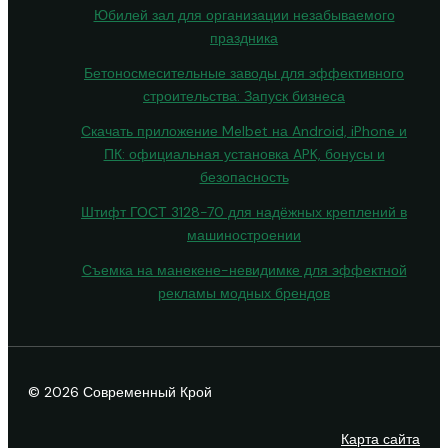
Юбилей зал для организации незабываемого
праздника
Бетоносмесительные заводы для эффективного
строительства: Запуск бизнеса
Скачать приложение Melbet на Android, iPhone и
ПК: официальная установка APK, бонусы и
безопасность
Штифт ГОСТ 3128-70 для надёжных креплений в
машиностроении
Съемка на манекене-невидимке для эффектной
рекламы модных брендов
© 2026 Современный Крой
Карта сайта