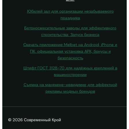
Юбилей зал для организации незабываемого
праздника
Бетоносмесительные заводы для эффективного
строительства: Запуск бизнеса
Скачать приложение Melbet на Android, iPhone и
ПК: официальная установка APK, бонусы и
безопасность
Штифт ГОСТ 3128-70 для надёжных креплений в
машиностроении
Съемка на манекене-невидимке для эффектной
рекламы модных брендов
© 2026 Современный Крой