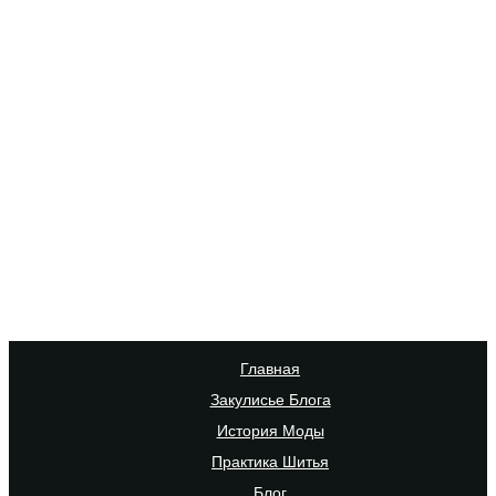
Главная
Закулисье Блога
История Моды
Практика Шитья
Блог