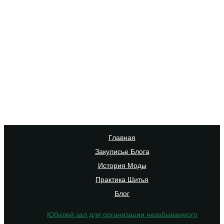
Главная
Закулисье Блога
История Моды
Практика Шитья
Блог
Юбилей зал для организации незабываемого