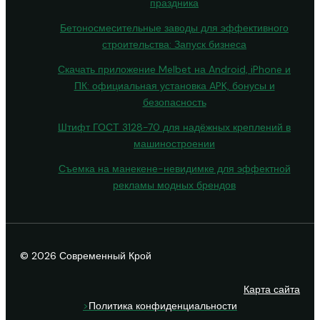
праздника
Бетоносмесительные заводы для эффективного
строительства: Запуск бизнеса
Скачать приложение Melbet на Android, iPhone и
ПК: официальная установка APK, бонусы и
безопасность
Штифт ГОСТ 3128-70 для надёжных креплений в
машиностроении
Съемка на манекене-невидимке для эффектной
рекламы модных брендов
© 2026 Современный Крой
Карта сайта
>
Политика конфиденциальности