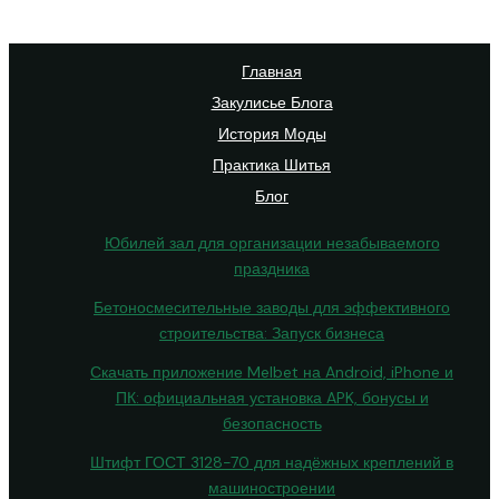
Главная
Закулисье Блога
История Моды
Практика Шитья
Блог
Юбилей зал для организации незабываемого
праздника
Бетоносмесительные заводы для эффективного
строительства: Запуск бизнеса
Скачать приложение Melbet на Android, iPhone и
ПК: официальная установка APK, бонусы и
безопасность
Штифт ГОСТ 3128-70 для надёжных креплений в
машиностроении