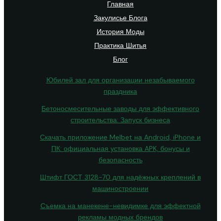
Главная
Закулисье Блога
История Моды
Практика Шитья
Блог
Юбилей зал для организации незабываемого
праздника
Бетоносмесительные заводы для эффективного
строительства: Запуск бизнеса
Скачать приложение Melbet на Android, iPhone и
ПК: официальная установка APK, бонусы и
безопасность
Штифт ГОСТ 3128-70 для надёжных креплений в
машиностроении
Съемка на манекене-невидимке для эффектной
рекламы модных брендов