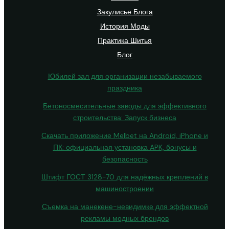
Закулисье Блога
История Моды
Практика Шитья
Блог
Юбилей зал для организации незабываемого
праздника
Бетоносмесительные заводы для эффективного
строительства: Запуск бизнеса
Скачать приложение Melbet на Android, iPhone и
ПК: официальная установка APK, бонусы и
безопасность
Штифт ГОСТ 3128-70 для надёжных креплений в
машиностроении
Съемка на манекене-невидимке для эффектной
рекламы модных брендов