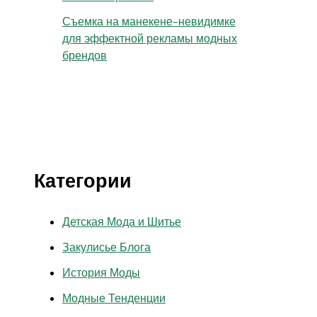
Съемка на манекене-невидимке
для эффектной рекламы модных
брендов
Категории
Детская Мода и Шитье
Закулисье Блога
История Моды
Модные Тенденции