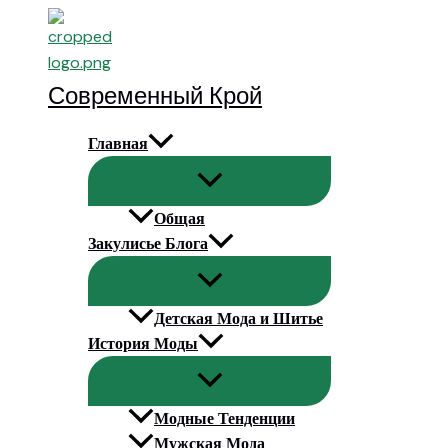
Перейти
к
содержимому
Современный Крой
Главная
Общая
Закулисье Блога
Детская Мода и Шитье
История Моды
Модные Тенденции
Мужская Мода