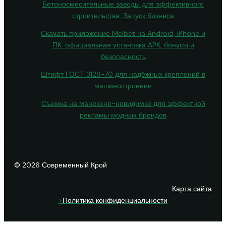
Бетоносмесительные заводы для эффективного
строительства: Запуск бизнеса
Скачать приложение Melbet на Android, iPhone и
ПК: официальная установка APK, бонусы и
безопасность
Штифт ГОСТ 3128-70 для надёжных креплений в
машиностроении
Съемка на манекене-невидимке для эффектной
рекламы модных брендов
© 2026 Современный Крой
Карта сайта
>
Политика конфиденциальности