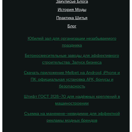
Закулисье Блога
История Моды
Практика Шитья
Блог
Юбилей зал для организации незабываемого
праздника
Бетоносмесительные заводы для эффективного
строительства: Запуск бизнеса
Скачать приложение Melbet на Android, iPhone и
ПК: официальная установка APK, бонусы и
безопасность
Штифт ГОСТ 3128-70 для надёжных креплений в
машиностроении
Съемка на манекене-невидимке для эффектной
рекламы модных брендов