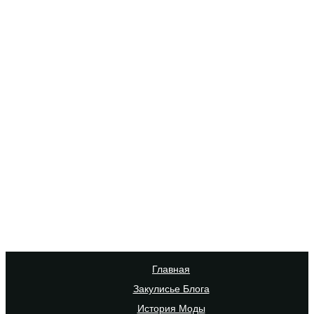
Главная
Закулисье Блога
История Моды