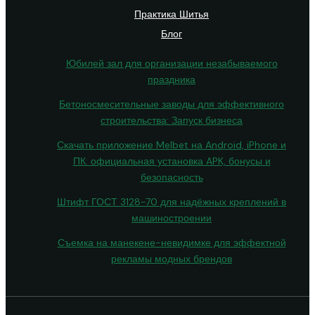
Практика Шитья
Блог
Юбилей зал для организации незабываемого
праздника
Бетоносмесительные заводы для эффективного
строительства: Запуск бизнеса
Скачать приложение Melbet на Android, iPhone и
ПК: официальная установка APK, бонусы и
безопасность
Штифт ГОСТ 3128-70 для надёжных креплений в
машиностроении
Съемка на манекене-невидимке для эффектной
рекламы модных брендов