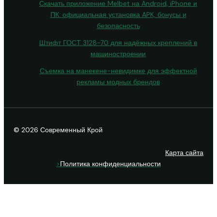
Скачать приложение Melbet на Android, iPhone и
ПК: официальная установка APK, бонусы и
безопасность
Штифт ГОСТ 3128-70 для надёжных креплений в
машиностроении
Съемка на манекене-невидимке для эффектной
рекламы модных брендов
© 2026 Современный Крой
Карта сайта
>
Политика конфиденциальности