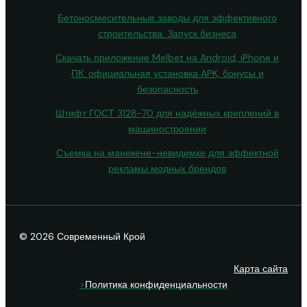
Бетоносмесительные заводы для эффективного
строительства: Запуск бизнеса
Скачать приложение Melbet на Android, iPhone и
ПК: официальная установка APK, бонусы и
безопасность
Штифт ГОСТ 3128-70 для надёжных креплений в
машиностроении
Съемка на манекене-невидимке для эффектной
рекламы модных брендов
© 2026 Современный Крой
Карта сайта
>
Политика конфиденциальности