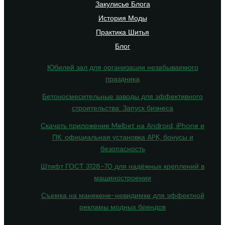
Закулисье Блога
История Моды
Практика Шитья
Блог
Юбилей зал для организации незабываемого
праздника
Бетоносмесительные заводы для эффективного
строительства: Запуск бизнеса
Скачать приложение Melbet на Android, iPhone и
ПК: официальная установка APK, бонусы и
безопасность
Штифт ГОСТ 3128-70 для надёжных креплений в
машиностроении
Съемка на манекене-невидимке для эффектной
рекламы модных брендов