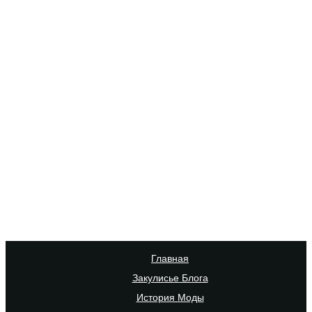
Главная
Закулисье Блога
История Моды