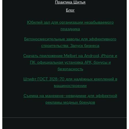
Практика Шитья
Блог
Юбилей зал для организации незабываемого
праздника
Бетоносмесительные заводы для эффективного
строительства: Запуск бизнеса
Скачать приложение Melbet на Android, iPhone и
ПК: официальная установка APK, бонусы и
безопасность
Штифт ГОСТ 3128-70 для надёжных креплений в
машиностроении
Съемка на манекене-невидимке для эффектной
рекламы модных брендов