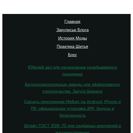
Главная
Закулисье Блога
История Моды
Практика Шитья
Блог
Юбилей зал для организации незабываемого
праздника
Бетоносмесительные заводы для эффективного
строительства: Запуск бизнеса
Скачать приложение Melbet на Android, iPhone и
ПК: официальная установка APK, бонусы и
безопасность
Штифт ГОСТ 3128-70 для надёжных креплений в
машиностроении